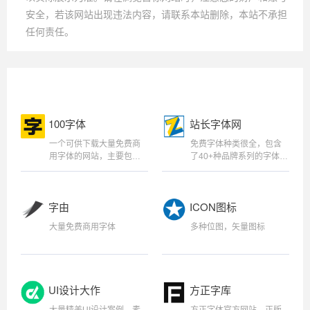
安全，若该网站出现违法内容，请联系本站删除，本站不承担
任何责任。
100字体
站长字体网
一个可供下载大量免费商
免费字体种类很全，包含
用字体的网站，主要包含
了40+种品牌系列的字体，
思源黑体、思源宋体、阿
以及35种风格不同的字
里巴巴普惠体，同时也提
系。
供免费商用图片、音乐音
字由
ICON图标
效、视频等。字体分类含
有：简体、繁体、手写字
大量免费商用字体
多种位图，矢量图标
体、书法字体、卡通字
体、英文、日文、韩文。
UI设计大作
方正字库
大量精美UI设计案例，素
方正字体官方网站，正版