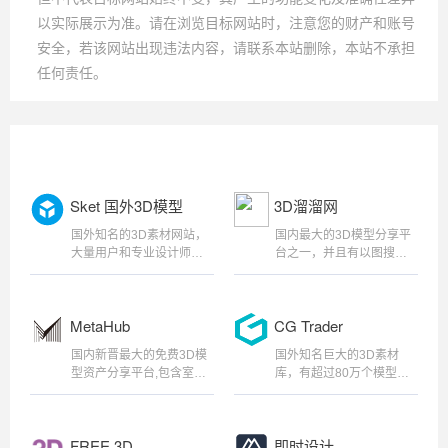
以实际展示为准。请在浏览目标网站时，注意您的财产和账号
安全，若该网站出现违法内容，请联系本站删除，本站不承担
任何责任。
Sket 国外3D模型
3D溜溜网
国外知名的3D素材网站，
国内最大的3D模型分享平
大量用户和专业设计师上
台之一，并且有以图搜图
传的3D模型、场景和动画
功能，可以快速帮你找到
素材,数百万个3D模型资产
想要的同类型素材,偏向于
其中包含免费与收费模
家居装修、建筑设计的方
MetaHub
CG Trader
型，社区拥有超过一百万
向！
创作者，是世界上最大的
国内新晋最大的免费3D模
国外知名巨大的3D素材
在网络、移动、AR和VR上
型资产分享平台,包含室内
库，有超过80万个模型，
发布、分享和发现3D内容
装修、游戏角色、场景搭
各个行业都有免费的模型
的平台。 、
建、工业工程、建筑设
供下载。
计、交通工具等20大类
FREE 3D
即时设计
型。