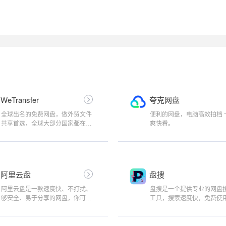
WeTransfer
夸克网盘
全球出名的免费网盘，做外贸文件
便利的网盘，电脑高效拍档 
共享首选，全球大部分国家都在使
爽快看。
用的国际网盘。
阿里云盘
盘搜
阿里云盘是一款速度快、不打扰、
盘搜是一个提供专业的网盘
够安全、易于分享的网盘，你可以
工具，搜索速度快，免费使
在这里存储、管理和探索内容，尽
持阿里云盘、百度网盘、夸
情打造丰富的数字世界。
盘、迅雷网盘、UC网盘、
和115网盘等。