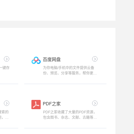
百度网盘
一键存
为你电脑/手机中的文件提供云备
份、预览、分享等服务，帮你更便
捷安全地管理数据。
PDF之家
搜索的
PDF之家收藏了大量的PDF资源，
用，支
包含图书、杂志、文献、古籍等，
克网
免费下载阅读。
蓝奏云盘